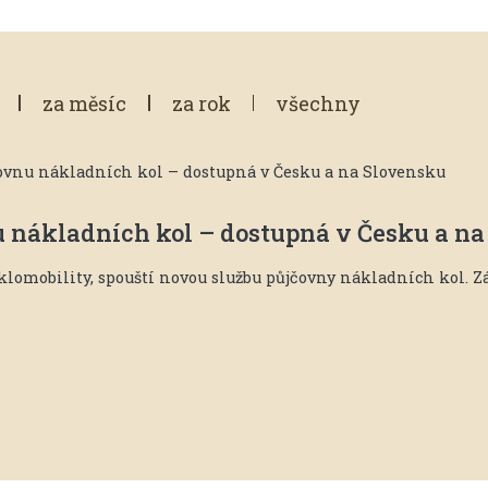
za měsíc
za rok
všechny
nu nákladních kol – dostupná v Česku a n
yklomobility, spouští novou službu půjčovny nákladních kol. 