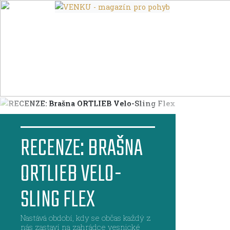
RECENZE: BRAŠNA
ORTLIEB VELO-
SLING FLEX
Nastává období, kdy se občas každý z
nás zastaví na zahrádce vesnické