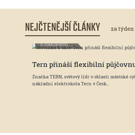
NEJČTENĚJŠÍ ČLÁNKY
za týden
S nákladem
Tern přináší flexibilní půjčov
Značka TERN, světový lídr v oblasti městské c
nákladní elektrokola Tern v Česk...