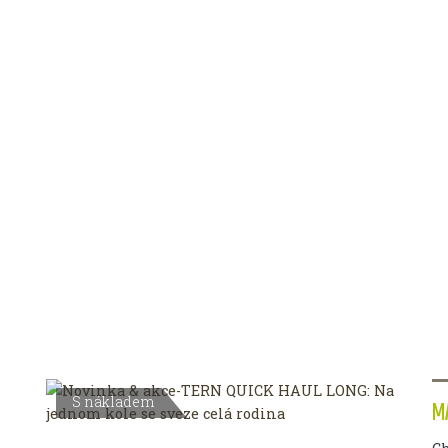
S nákladem
M