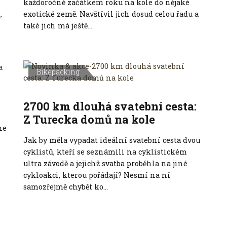
každoročně začátkem roku na kole do nějaké
,
exotické země. Navštívil jich dosud celou řadu a
také jich má ještě...
Bikepacking
2700 km dlouhá svatební cesta:
Z Turecka domů na kole
ne
Jak by měla vypadat ideální svatební cesta dvou
cyklistů, kteří se seznámili na cyklistickém
ultra závodě a jejichž svatba proběhla na jiné
cykloakci, kterou pořádají? Nesmí na ní
samozřejmě chybět ko...