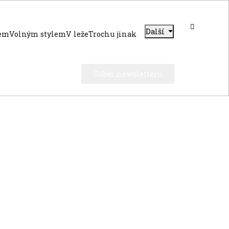
Další
dem
Volným stylem
V leže
Trochu jinak
Odběr newsletteru