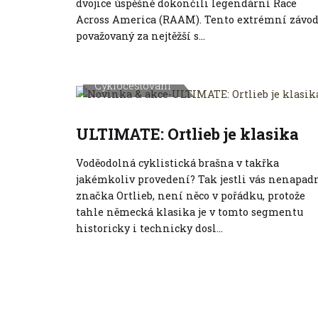
dvojice úspěšně dokončili legendární Race
Across America (RAAM). Tento extrémní závod
považovaný za nejtěžší s...
Cyklocestování
ULTIMATE: Ortlieb je klasika
Voděodolná cyklistická brašna v takřka
jakémkoliv provedení? Tak jestli vás nenapad
značka Ortlieb, není něco v pořádku, protože
tahle německá klasika je v tomto segmentu
historicky i technicky dosl...