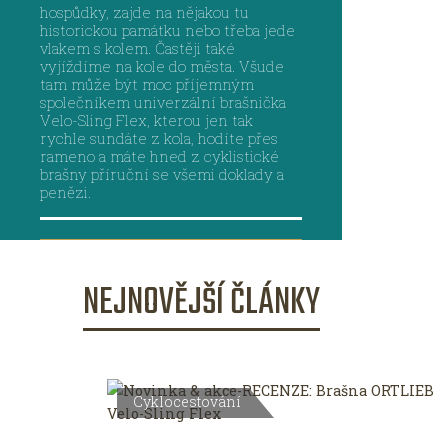
hospůdky, zajde na nějakou tu
historickou památku nebo třeba jede
vlakem s kolem. Častěji také
vyjíždíme na kole do města. Všude
tam může být moc příjemným
společníkem univerzální brašnička
Velo-Sling Flex, kterou jen tak
rychle sundáte z kola, hodíte přes
rameno a máte hned z cyklistické
brašny příruční se všemi doklady a
penězi.
Jít na článek
NEJNOVĚJŠÍ ČLÁNKY
Cyklocestování