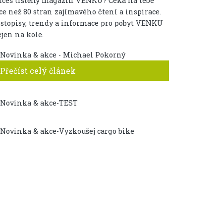
hceš tištěný magazín VENKU? Čeká na tebe
ce než 80 stran zajímavého čtení a inspirace.
stopisy, trendy a informace pro pobyt VENKU
jen na kole.
Přečíst celý článek
TEST
VYZKOUŠEJ CARGO BIKE