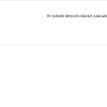
Ve městě
S dětmi
Do dálek
S nákla