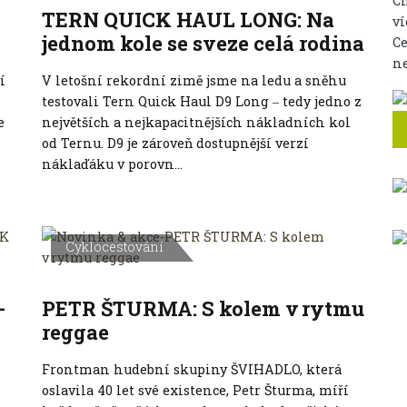
C
TERN QUICK HAUL LONG: Na
ví
jednom kole se sveze celá rodina
Ce
ne
í
V letošní rekordní zimě jsme na ledu a sněhu
testovali Tern Quick Haul D9 Long ‒ tedy jedno z
e
největších a nejkapacitnějších nákladních kol
od Ternu. D9 je zároveň dostupnější verzí
náklaďáku v porovn...
Cyklocestování
-
PETR ŠTURMA: S kolem v rytmu
reggae
Frontman hudební skupiny ŠVIHADLO, která
oslavila 40 let své existence, Petr Šturma, míří