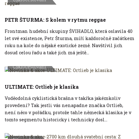
PETR ŠTURMA: S kolem v rytmu reggae
Frontman hudební skupiny ŠVIHADLO, která oslavila 40
let své existence, Petr Šturma, míří každoročně začátkem
roku na kole do nějaké exotické země. Navštívil jich
dosud celou řadu a také jich má ještě...
Cyklocestování
ULTIMATE: Ortlieb je klasika
Voděodolná cyklistická brašna v takřka jakémkoliv
provedení? Tak jestli vás nenapadne značka Ortlieb,
není něco v pořádku, protože tahle německá klasika je v
tomto segmentu historicky i technicky dosl...