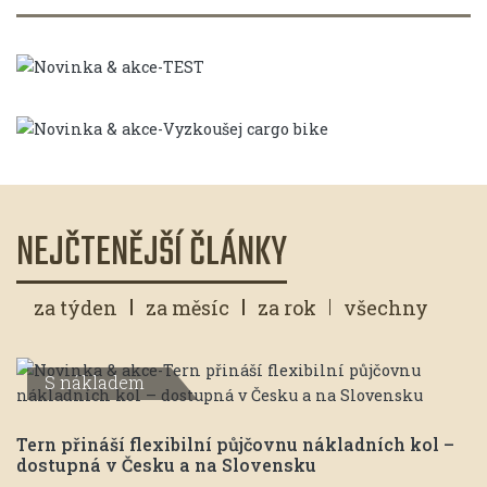
TEST
VYZKOUŠEJ CARGO BIKE
NEJČTENĚJŠÍ ČLÁNKY
za týden
za měsíc
za rok
všechny
S nákladem
Tern přináší flexibilní půjčovnu nákladních kol –
dostupná v Česku a na Slovensku