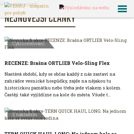
NEJNOVĚJŠÍ ČLÁNKY
Cyklocestování
RECENZE: Brašna ORTLIEB Velo-Sling Flex
Nastává období, kdy se občas každý z nás zastaví na
zahrádce vesnické hospůdky, zajde na nějakou tu
historickou památku nebo třeba jede vlakem s kolem.
Častěji také vyjíždíme na kole do města. Všude t...
S nákladem
TERN QUICK HAUL LONG: Na jednom kole se