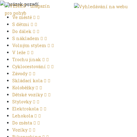
Ve městě
S dětmi
Do dálek
S nákladem
Volným stylem
V leže
Trochu jinak
Cyklocestování
Závody
Skládací kola
Koloběžky
Dětské vozíky
Stylovky
Elektrokola
Lehokola
Do města
Vozíky
Bikepacking