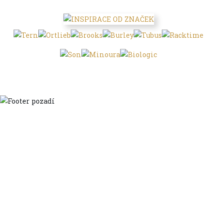
Domů
Ve městě
S dětmi
Do dálek
S nákladem
Volným stylem