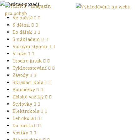
Ve městě
S dětmi
Do dálek
S nákladem
Volným stylem
V leže
Trochu jinak
Cyklocestování
Závody
Skládací kola
Koloběžky
Dětské vozíky
Stylovky
Elektrokola
Lehokola
Do města
Vozíky
Bikepacking