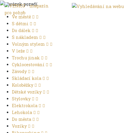
Ve městě
S dětmi
Do dálek
S nákladem
Volným stylem
V leže
Trochu jinak
Cyklocestování
Závody
Skládací kola
Koloběžky
Dětské vozíky
Stylovky
Elektrokola
Lehokola
Do města
Vozíky
Bikepacking