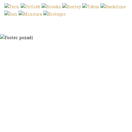
Domů
Ve městě
S dětmi
Do dálek
S nákladem
Volným stylem
V leže
Trochu jinak