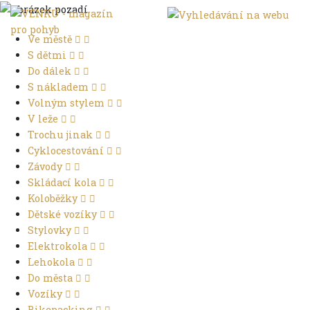
Ve městě
S dětmi
Do dálek
S nákladem
Volným stylem
V leže
Trochu jinak
Cyklocestování
Závody
Skládací kola
Koloběžky
Dětské vozíky
Stylovky
Elektrokola
Lehokola
Do města
Vozíky
Bikepacking