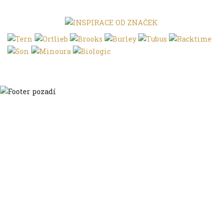
Domů
Ve městě
S dětmi
Do dálek
S nákladem
Volným stylem
V leže