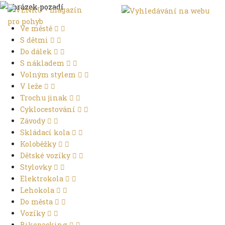
Ve městě
S dětmi
Do dálek
S nákladem
Volným stylem
V leže
Trochu jinak
Cyklocestování
Závody
Skládací kola
Koloběžky
Dětské vozíky
Stylovky
Elektrokola
Lehokola
Do města
Vozíky
Bikepacking