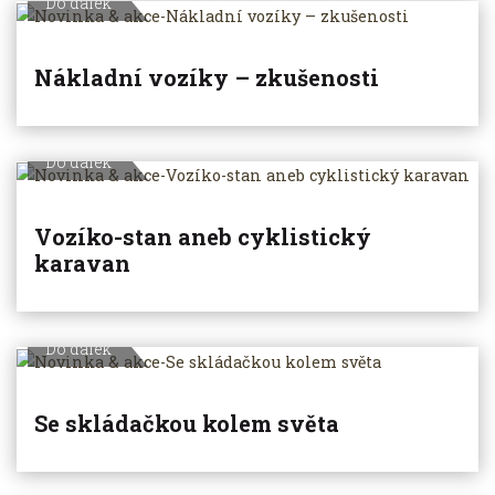
Do dálek
Nákladní vozíky – zkušenosti
Do dálek
Vozíko-stan aneb cyklistický
karavan
Do dálek
Se skládačkou kolem světa