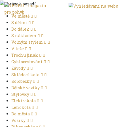
Ve městě
S dětmi
Do dálek
S nákladem
Volným stylem
V leže
Trochu jinak
Cyklocestování
Závody
Skládací kola
Koloběžky
Dětské vozíky
Stylovky
Elektrokola
Lehokola
Do města
Vozíky
Bikepacking