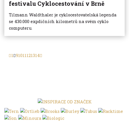
festivalu Cyklocestování v Brně
Tilmann Waldthaler je cyklocestovatelská legenda
se 430.000 expdičních kilometrů na svém cyklo
computeru.
1
9
10
11
12
13
14