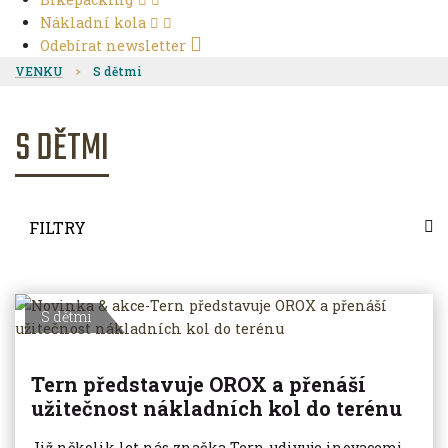
Nákladní kola
Odebírat newsletter
VENKU
S dětmi
S DĚTMI
FILTRY
S dětmi
Tern představuje OROX a přenáší
užitečnost nákladních kol do terénu
Již několik let nás značka Tern udivuje inovacemi