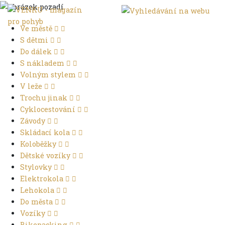
Ve městě
S dětmi
Do dálek
S nákladem
Volným stylem
V leže
Trochu jinak
Cyklocestování
Závody
Skládací kola
Koloběžky
Dětské vozíky
Stylovky
Elektrokola
Lehokola
Do města
Vozíky
Bikepacking