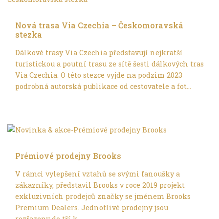
Volným stylem
Nová trasa Via Czechia – Českomoravská
stezka
Dálkové trasy Via Czechia představují nejkratší
turistickou a poutní trasu ze sítě šesti dálkových tras
Via Czechia. O této stezce vyjde na podzim 2023
podrobná autorská publikace od cestovatele a fot...
Trochu jinak
Prémiové prodejny Brooks
V rámci vylepšení vztahů se svými fanoušky a
zákazníky, představil Brooks v roce 2019 projekt
exkluzivních prodejců značky se jménem Brooks
Premium Dealers. Jednotlivé prodejny jsou
rozřazeny do tří k...