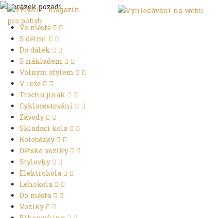
Ve městě
S dětmi
Do dálek
S nákladem
Volným stylem
V leže
Trochu jinak
Cyklocestování
Závody
Skládací kola
Koloběžky
Dětské vozíky
Stylovky
Elektrokola
Lehokola
Do města
Vozíky
Bikepacking