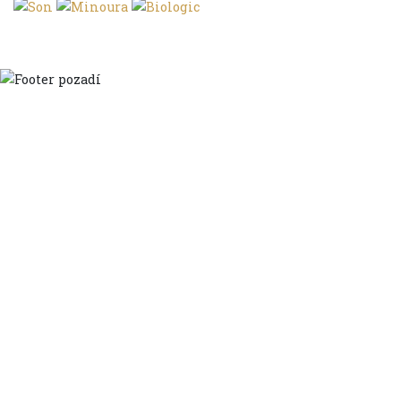
Domů
Ve městě
S dětmi
Do dálek
S nákladem
Volným stylem
V leže
Trochu jinak
Klíčová slova
Autoři