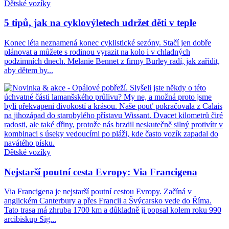
Dětské vozíky
5 tipů, jak na cyklovýletech udržet děti v teple
Konec léta neznamená konec cyklistické sezóny. Stačí jen dobře
plánovat a můžete s rodinou vyrazit na kolo i v chladných
podzimních dnech. Melanie Bennet z firmy Burley radí, jak zařídit,
aby dětem by...
Dětské vozíky
Nejstarší poutní cesta Evropy: Via Francigena
Via Francigena je nejstarší poutní cestou Evropy. Začíná v
anglickém Canterbury a přes Francii a Švýcarsko vede do Říma.
Tato trasa má zhruba 1700 km a důkladně ji popsal kolem roku 990
arcibiskup Sig...