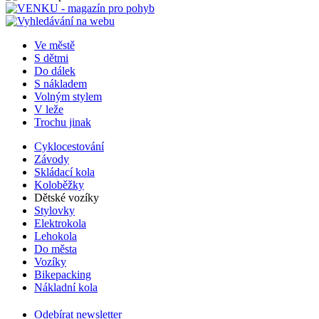
Ve městě
S dětmi
Do dálek
S nákladem
Volným stylem
V leže
Trochu jinak
Cyklocestování
Závody
Skládací kola
Koloběžky
Dětské vozíky
Stylovky
Elektrokola
Lehokola
Do města
Vozíky
Bikepacking
Nákladní kola
Odebírat newsletter