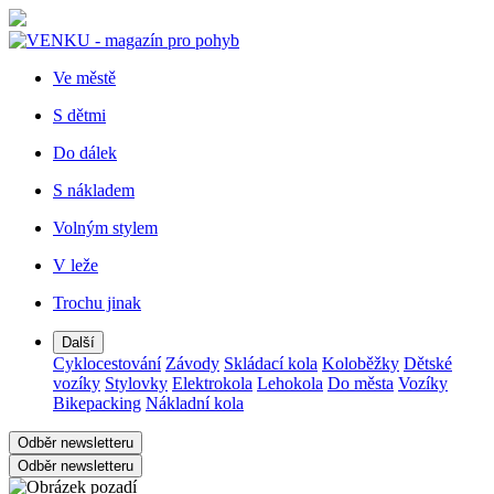
Ve městě
S dětmi
Do dálek
S nákladem
Volným stylem
V leže
Trochu jinak
Další
Cyklocestování
Závody
Skládací kola
Koloběžky
Dětské
vozíky
Stylovky
Elektrokola
Lehokola
Do města
Vozíky
Bikepacking
Nákladní kola
Odběr newsletteru
Odběr newsletteru