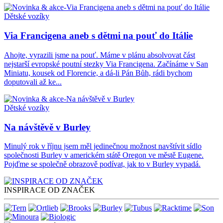
Dětské vozíky
Via Francigena aneb s dětmi na pouť do Itálie
Ahojte, vyrazili jsme na pouť. Máme v plánu absolvovat část
nejstarší evropské poutní stezky Via Francigena. Začínáme v San
Miniatu, kousek od Florencie, a dá-li Pán Bůh, rádi bychom
doputovali až ke...
Dětské vozíky
Na návštěvě v Burley
Minulý rok v říjnu jsem měl jedinečnou možnost navštívit sídlo
společnosti Burley v americkém státě Oregon ve městě Eugene.
Pojďme se společně obrazově podívat, jak to v Burley vypadá.
INSPIRACE OD ZNAČEK