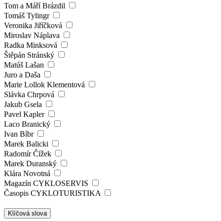
Tom a Máří Brázdil
Tomáš Tylingr
Veronika Jiříčková
Miroslav Náplava
Radka Minksová
Štěpán Stránský
Matúš Lašan
Juro a Daša
Marie Lollok Klementová
Slávka Chrpová
Jakub Gsela
Pavel Kapler
Laco Branický
Ivan Bíbr
Marek Balicki
Radomír Čížek
Marek Duranský
Klára Novotná
Magazín CYKLOSERVIS
Časopis CYKLOTURISTIKA
Klíčová slova