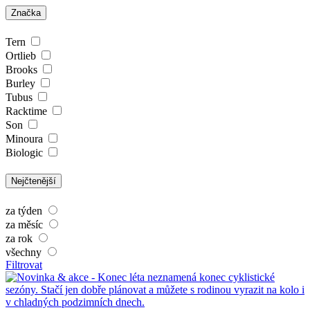
Značka
Tern
Ortlieb
Brooks
Burley
Tubus
Racktime
Son
Minoura
Biologic
Nejčtenější
za týden
za měsíc
za rok
všechny
Filtrovat