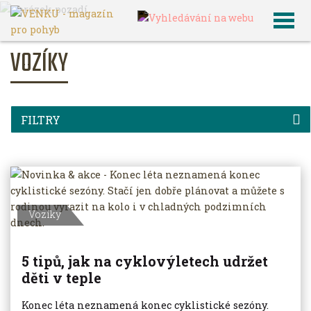
VENKU
Další
Vozíky
VOZÍKY
FILTRY
Vozíky
5 tipů, jak na cyklovýletech udržet
děti v teple
Konec léta neznamená konec cyklistické sezóny.