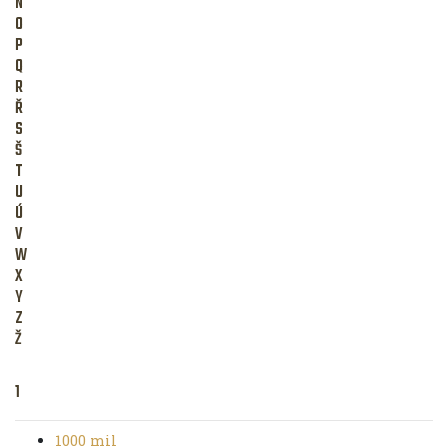
N
O
P
Q
R
Ř
S
Š
T
U
Ú
V
W
X
Y
Z
Ž
1
1000 mil