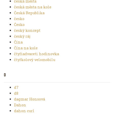
česká města
česká města na kole
Česká Republika
česko
Česko
český koncept
český ráj
Čína
Čína na kole
čtyřiadvaceti hodinovka
čtyřkolový velomobilu
D
d7
d8
dagmar Honsová
Dahon
dahon curl