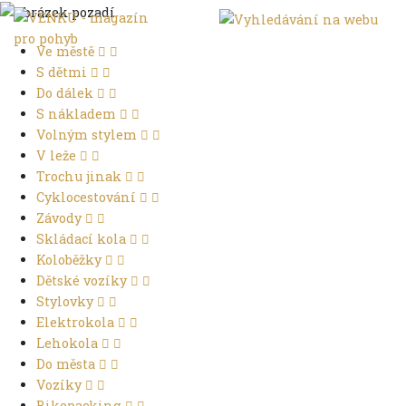
Ve městě
S dětmi
Do dálek
S nákladem
Volným stylem
V leže
Trochu jinak
Cyklocestování
Závody
Skládací kola
Koloběžky
Dětské vozíky
Stylovky
Elektrokola
Lehokola
Do města
Vozíky
Bikepacking