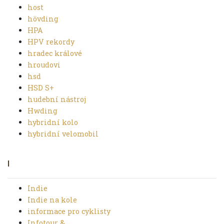
host
hövding
HPA
HPV rekordy
hradec králové
hroudovi
hsd
HSD S+
hudební nástroj
Hwding
hybridní kolo
hybridní velomobil
I
Indie
Indie na kole
informace pro cyklisty
Infotour &