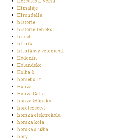
Hercules E-Versa
Himaláje
Hirondelle
historie
historie lehokol
hitech
hliník
hliníkový velomobil
Hodonín
Holandsko
Holba &
homebuilt
Honza
Honza Galla
honza ždánský
horolezectví
horská elektrokola
horská kola
horská služba
hory