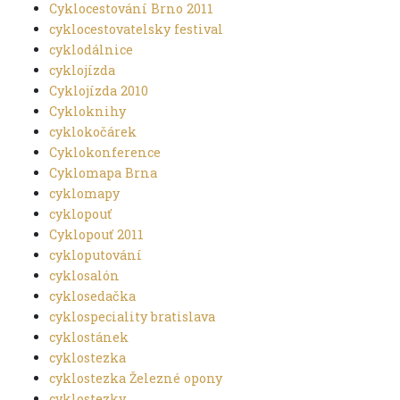
Cyklocestování Brno 2011
cyklocestovatelsky festival
cyklodálnice
cyklojízda
Cyklojízda 2010
Cykloknihy
cyklokočárek
Cyklokonference
Cyklomapa Brna
cyklomapy
cyklopouť
Cyklopouť 2011
cykloputování
cyklosalón
cyklosedačka
cyklospeciality bratislava
cyklostánek
cyklostezka
cyklostezka Železné opony
cyklostezky