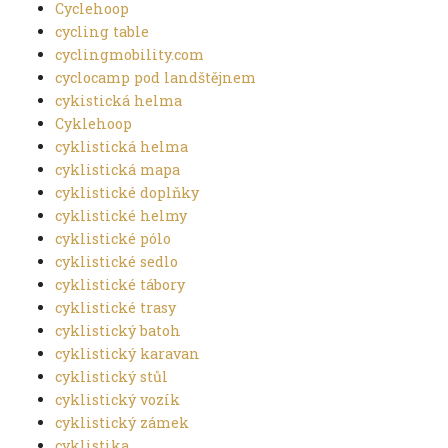
Cyclehoop
cycling table
cyclingmobility.com
cyclocamp pod landštějnem
cykistická helma
Cyklehoop
cyklistická helma
cyklistická mapa
cyklistické doplňky
cyklistické helmy
cyklistické pólo
cyklistické sedlo
cyklistické tábory
cyklistické trasy
cyklistický batoh
cyklistický karavan
cyklistický stůl
cyklistický vozík
cyklistický zámek
cyklistika