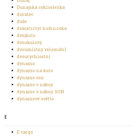
Dunaj
Dunajská cyklostezka
duratec
duše
dvacetičtyř hodinovka
dvojkolo
dvoukolový
dvoumístný velomobil
dvourychlostní
dynamo
dynamo na kolo
dynamo son
dynamo v náboji
dynamo v náboji SON
dynamové světlo
E
E-cargo