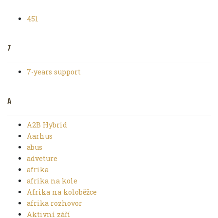
451
7
7-years support
A
A2B Hybrid
Aarhus
abus
adveture
afrika
afrika na kole
Afrika na koloběžce
afrika rozhovor
Aktivní září