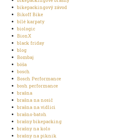
bikepackingové brašny
bikepackingový závod
Bikoff Bike
bílé karpaty
biologic
BionX
black friday
blog
Bombaj
bóša
bosch
Bosch Performance
bosh performance
brašna
brašna na nosič
brašna na vidlici
brašno-batoh
brašny bikepacking
brašny na kolo
brašny na piknik