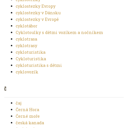
cyklostezky Evropy
cyklostezky v Dánsku
cyklostezky v Evropě
cyklotábor
Cyklotoulky s dětmi vozíkem a nočníkem
cyklotrasa
cyklotrasy
cykloturistika
Cykloturistika
cykloturistika s dětmi
cyklovozík
Č
čaj
Černá Hora
Černé moře
česká kanada