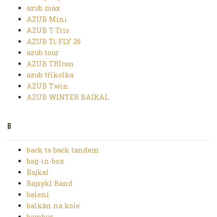
azub max
AZUB Mini
AZUB T-Tris
AZUB Ti-FLY 26
azub tour
AZUB TRIcon
azub tříkolka
AZUB Twin
AZUB WINTER BAIKAL
B
back to back tandem
bag-in-box
Bajkal
Bajsykl Band
balení
balkán na kole
bambus