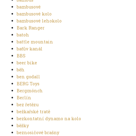
bambusové
bambusové kolo
bambusové lehokolo
Bark Ranger
batoh
battle mountain
baťův kanál
BBS
beer bike
běh
ben godall
BERG Toys
Bergmönch
Berlín
bez řetězu
bežkařské tratě
bezkontatní dynamo na kolo
běžky
beznosičové brašny