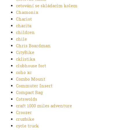
cetování se skládacím kolem
Chamonix
Chariot
charita
children
chile
Chris Boardman
CityBike
cklistika
clubhouse fort
coho xc
Combo Mount
Commuter Insert
Compact Bag
Cotswolds
craft 1000 miles adventure
Croozer
cruzbike
cycle truck