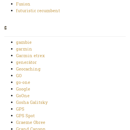
Fusion
futuristic recumbent
G
gambie
garmin
Garmin etrex
generátor
Geocaching
GO
go-one
Google
GoOne
Gosha Galitsky
GPS
GPS Spot
Graeme Obree
Grand Canyon