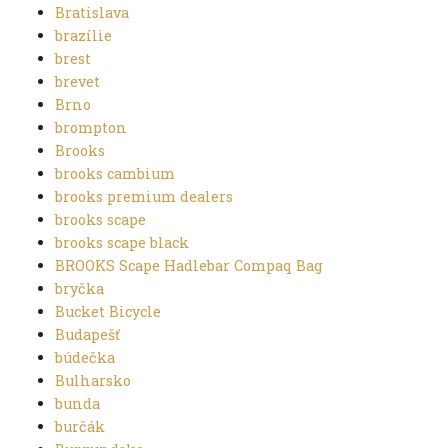
Bratislava
brazílie
brest
brevet
Brno
brompton
Brooks
brooks cambium
brooks premium dealers
brooks scape
brooks scape black
BROOKS Scape Hadlebar Compaq Bag
bryčka
Bucket Bicycle
Budapešť
búdečka
Bulharsko
bunda
burčák