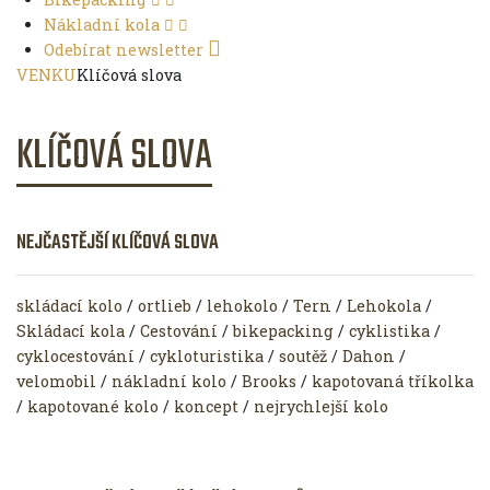
Nákladní kola
Odebírat newsletter
VENKU
Klíčová slova
KLÍČOVÁ SLOVA
NEJČASTĚJŠÍ KLÍČOVÁ SLOVA
skládací kolo
/
ortlieb
/
lehokolo
/
Tern
/
Lehokola
/
Skládací kola
/
Cestování
/
bikepacking
/
cyklistika
/
cyklocestování
/
cykloturistika
/
soutěž
/
Dahon
/
velomobil
/
nákladní kolo
/
Brooks
/
kapotovaná tříkolka
/
kapotované kolo
/
koncept
/
nejrychlejší kolo