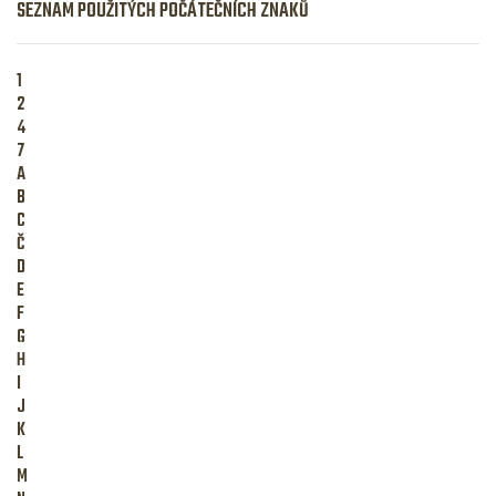
SEZNAM POUŽITÝCH POČÁTEČNÍCH ZNAKŮ
1
2
4
7
A
B
C
Č
D
E
F
G
H
I
J
K
L
M