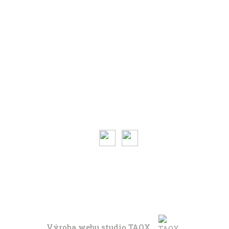
S nákladem
Volným stylem
V leže
Trochu jinak
Klíčová slova
Autoři
Magazín ke stažení
O magazínu VENKU
Kontaktujte nás
Výroba webu studio
TAOX