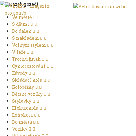
Ve městě
S dětmi
Do dálek
S nákladem
Volným stylem
V leže
Trochu jinak
Cyklocestování
Závody
Skládací kola
Koloběžky
Dětské vozíky
Stylovky
Elektrokola
Lehokola
Do města
Vozíky
Bikepacking