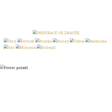
Domů
Ve městě
S dětmi
Do dálek