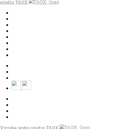
studio
TAOX
Domů
Ve městě
S dětmi
Do dálek
S nákladem
Volným stylem
V leže
Trochu jinak
Klíčová slova
Autoři
Magazín ke stažení
O magazínu VENKU
Kontaktujte nás
Výroba webu studio
TAOX