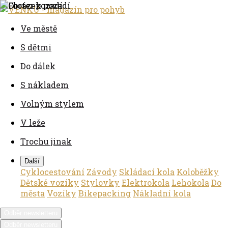
Ve městě
S dětmi
Do dálek
S nákladem
Volným stylem
V leže
Trochu jinak
Další
Cyklocestování
Závody
Skládací kola
Koloběžky
Dětské vozíky
Stylovky
Elektrokola
Lehokola
Do
města
Vozíky
Bikepacking
Nákladní kola
Odběr newsletteru
Odběr newsletteru