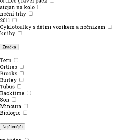
ortlieb gravel pack
stojan na kolo
noční trhy
2011
Cyklotoulky s dětmi vozíkem a nočníkem
knihy
Značka
Tern
Ortlieb
Brooks
Burley
Tubus
Racktime
Son
Minoura
Biologic
Nejčtenější
za týden