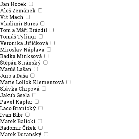
Jan Hocek
Aleš Zemánek
Vít Mach
Vladimír Bureš
Tom a Máří Brázdil
Tomáš Tylingr
Veronika Jiříčková
Miroslav Náplava
Radka Minksová
Štěpán Stránský
Matúš Lašan
Juro a Daša
Marie Lollok Klementová
Slávka Chrpová
Jakub Gsela
Pavel Kapler
Laco Branický
Ivan Bíbr
Marek Balicki
Radomír Čížek
Marek Duranský