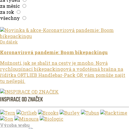
za měsíc
za rok
všechny
Filtrovat
Do dálek
Koronavirová pandemie: Boom bikepackingu
Možností, jak se sbalit na cesty je mnoho. Nová
rychloupínací bikepackingová a vodotěsná brašna na
řídítka ORTLIEB Handlebar-Pack QR vám pomůže najít
tu nejlepší.
INSPIRACE OD ZNAČEK
Výroba webu