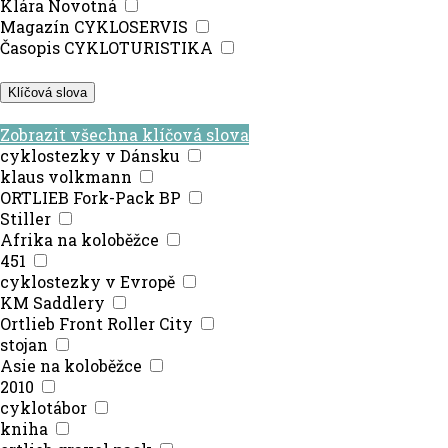
Klára Novotná
Magazín CYKLOSERVIS
Časopis CYKLOTURISTIKA
Klíčová slova
Zobrazit všechna klíčová slova
cyklostezky v Dánsku
klaus volkmann
ORTLIEB Fork-Pack BP
Stiller
Afrika na koloběžce
451
cyklostezky v Evropě
KM Saddlery
Ortlieb Front Roller City
stojan
Asie na koloběžce
2010
cyklotábor
kniha