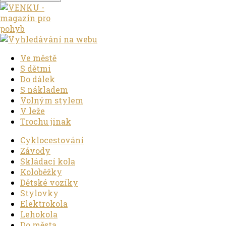
Ve městě
S dětmi
Do dálek
S nákladem
Volným stylem
V leže
Trochu jinak
Cyklocestování
Závody
Skládací kola
Koloběžky
Dětské vozíky
Stylovky
Elektrokola
Lehokola
Do města