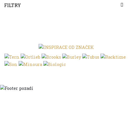
FILTRY
Domů
Ve městě
S dětmi
Do dálek