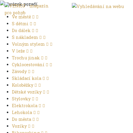
Ve městě
S dětmi
Do dálek
S nákladem
Volným stylem
V leže
Trochu jinak
Cyklocestování
Závody
Skládací kola
Koloběžky
Dětské vozíky
Stylovky
Elektrokola
Lehokola
Do města
Vozíky
Bikepacking