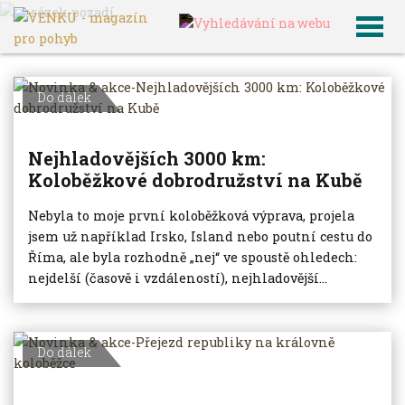
VENKU
Archiv článků
Do dálek
Nejhladovějších 3000 km:
Koloběžkové dobrodružství na Kubě
Nebyla to moje první koloběžková výprava, projela
jsem už například Irsko, Island nebo poutní cestu do
Říma, ale byla rozhodně „nej“ ve spoustě ohledech:
nejdelší (časově i vzdáleností), nejhladovější...
Do dálek