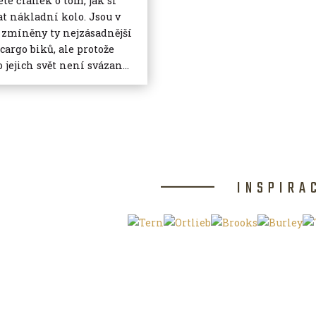
ete článek o tom, jak si
at nákladní kolo. Jsou v
zmíněny ty nejzásadnější
 cargo biků, ale protože
 jejich svět není svázan...
INSPIRA