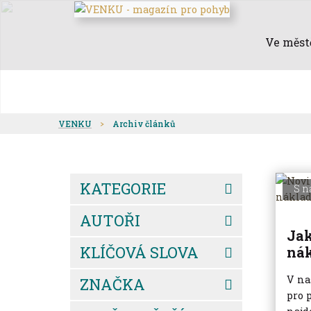
Ve měst
VENKU
Archiv článků
KATEGORIE
S n
AUTOŘI
Jak
KLÍČOVÁ SLOVA
nák
V na
ZNAČKA
pro 