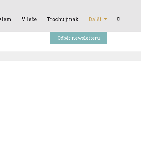
ylem
V leže
Trochu jinak
Další
Odběr newsletteru