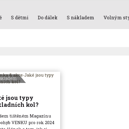
ě
S dětmi
Do dálek
S nákladem
Volným st
ákladem
é jsou typy
ladních kol?
šem tištěném Magazínu
pohyb VENKU pro rok 2024