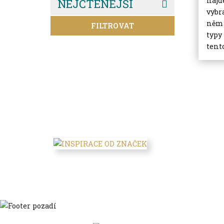
najd
NEJČTENĚJŠÍ
vybr
něm 
FILTROVAT
typy
tento