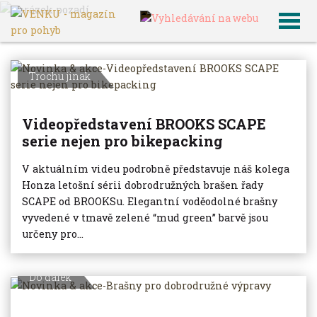
VENKU
Archiv článků
Trochu jinak
Videopředstavení BROOKS SCAPE
serie nejen pro bikepacking
V aktuálním videu podrobně představuje náš kolega
Honza letošní sérii dobrodružných brašen řady
SCAPE od BROOKSu. Elegantní voděodolné brašny
vyvedené v tmavě zelené “mud green” barvě jsou
určeny pro...
Do dálek