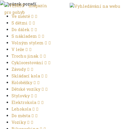
Ve městě
S dětmi
Do dálek
S nákladem
Volným stylem
V leže
Trochu jinak
Cyklocestování
Závody
Skládací kola
Koloběžky
Dětské vozíky
Stylovky
Elektrokola
Lehokola
Do města
Vozíky
Bikepacking