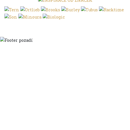
Domů
Ve městě
S dětmi
Do dálek
S nákladem
Volným stylem
V leže
Trochu jinak