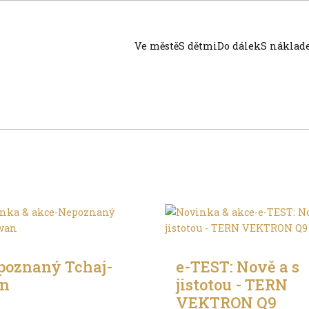
Ve městě
S dětmi
Do dálek
S nákla
álek
Ve městě
poznaný Tchaj-
e-TEST: Nově a s
n
jistotou - TERN
VEKTRON Q9