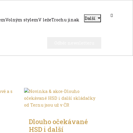
Další
dem
Volným stylem
V leže
Trochu jinak
Odběr newsletteru
Trochu jinak
Dlouho očekávané
HSD i další