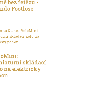
ně bez řetězu -
ndo Footlose
hu jinak
loMini:
iaturní skládací
o na elektrický
hon