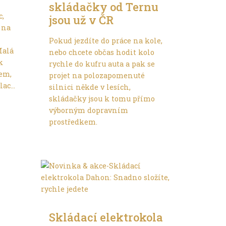
skládačky od Ternu
c,
jsou už v ČR
 na
í
Pokud jezdíte do práce na kole,
Malá
nebo chcete občas hodit kolo
k
rychle do kufru auta a pak se
em,
projet na polozapomenuté
ac...
silnici někde v lesích,
skládačky jsou k tomu přímo
výborným dopravním
prostředkem.
Trochu jinak
Skládací elektrokola