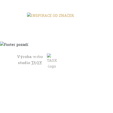
Výroba webu
Domů
studio
TAOX
Ve městě
S dětmi
Do dálek
S nákladem
Volným stylem
V leže
Trochu jinak