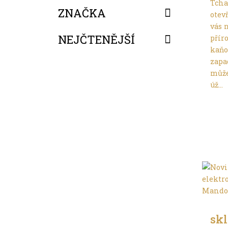
Tcha
ZNAČKA
otev
vás 
NEJČTENĚJŠÍ
přír
kaňo
FILTROVAT
zapa
může
úž...
Troc
skl