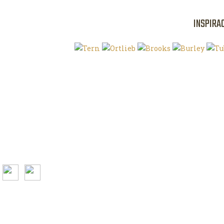
INSPIRA
Klíčová slova
O magazínu VE
Autoři
Kontaktujte nás
Magazín ke stažení