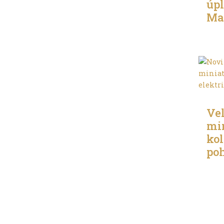
úpl
Ma
Troc
Ve
min
kol
po