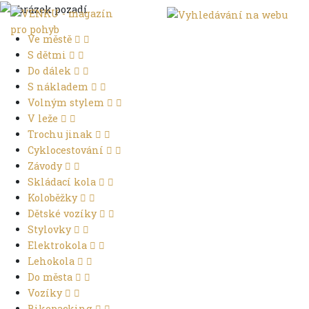
Ve městě
S dětmi
Do dálek
S nákladem
Volným stylem
V leže
Trochu jinak
Cyklocestování
Závody
Skládací kola
Koloběžky
Dětské vozíky
Stylovky
Elektrokola
Lehokola
Do města
Vozíky
Bikepacking