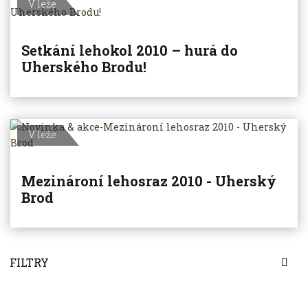
V leže
Setkání lehokol 2010 – hurá do
Uherského Brodu!
V leže
Mezinároní lehosraz 2010 - Uherský
Brod
FILTRY