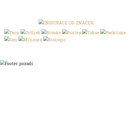
Domů
Ve městě
S dětmi
Do dálek
S nákladem
Volným stylem