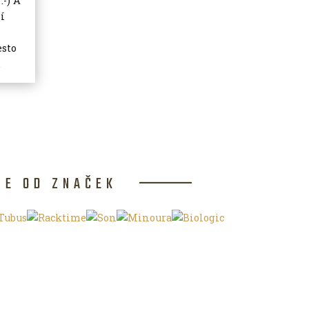
:-) A
í
esto
.
CE OD ZNAČEK