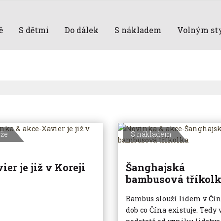
ě
S dětmi
Do dálek
S nákladem
Volným st
eže
S nákladem
ier je již v Koreji
Šanghajská
bambusová tříkol
Bambus slouží lidem v Čín
dob co Čína existuje. Tedy 