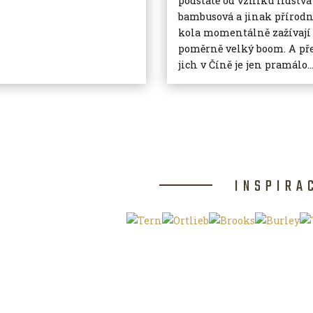
podstatě od vzniku lidstva 
bambusová a jinak přírodn
kola momentálně zažívají
poměrně velký boom. A př
jich v Číně je jen pramálo..
INSPIRA