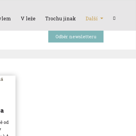
ylem
V leže
Trochu jinak
Další
Odběr newsletteru
ka
ě od
v