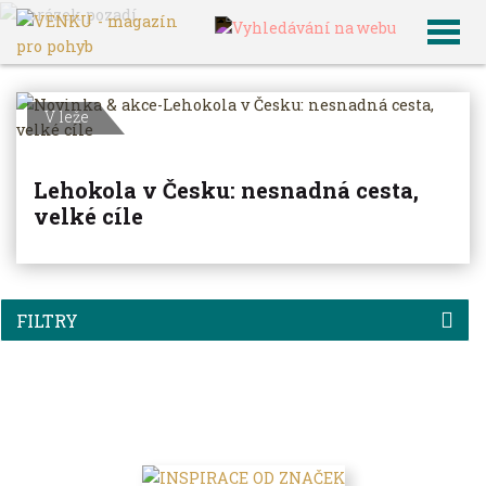
VENKU
Archiv článků
V leže
Lehokola v Česku: nesnadná cesta,
velké cíle
FILTRY