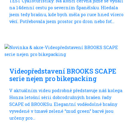
TEST Cykloturistiky: Na konci června jsme se vydali
na 14denní cestu po severním Španělsku. Hledala
jsem tedy brašnu, kde bych měla po ruce hned vícero
věcí. Potřebovala jsem prostor pro dron nebo foť...
Trochu jinak
Videopředstavení BROOKS SCAPE
serie nejen pro bikepacking
V aktuálním videu podrobně představuje náš kolega
Honza letošní sérii dobrodružných brašen řady
SCAPE od BROOKSu. Elegantní voděodolné brašny
vyvedené v tmavě zelené “mud green” barvě jsou
určeny pro...