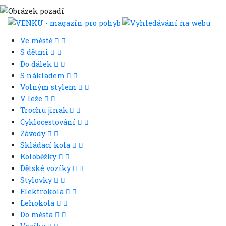
Ve městě
S dětmi
Do dálek
S nákladem
Volným stylem
V leže
Trochu jinak
Cyklocestování
Závody
Skládací kola
Koloběžky
Dětské vozíky
Stylovky
Elektrokola
Lehokola
Do města