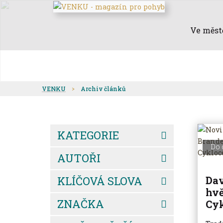
Ve měst
VENKU
Archiv článků
KATEGORIE
Do 
AUTOŘI
KLÍČOVÁ SLOVA
Dav
hvě
ZNAČKA
Cyk