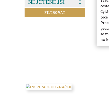
Trad
NEJČTENĚJŠÍ
cest
Cykl
FILTROVAT
roce
Pros
prom
se m
na ko