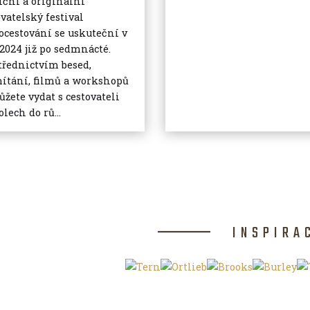
iční a originální
ovatelský festival
ocestování se uskuteční v
 2024 již po sedmnácté.
třednictvím besed,
ítání, filmů a workshopů
ůžete vydat s cestovateli
lech do rů...
INSPIRA