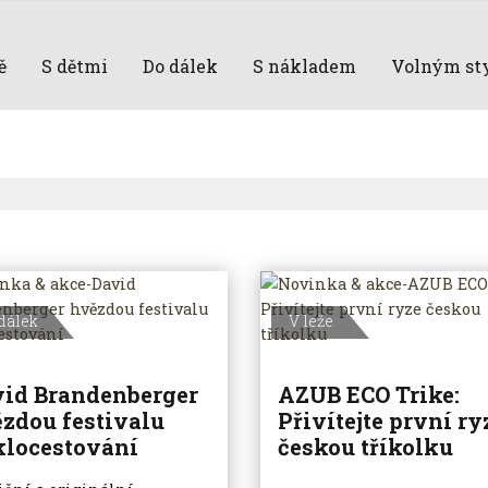
ě
S dětmi
Do dálek
S nákladem
Volným st
dálek
V leže
id Brandenberger
AZUB ECO Trike:
zdou festivalu
Přivítejte první ry
locestování
českou tříkolku