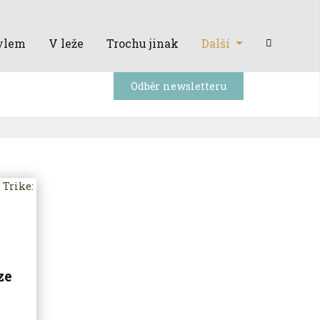
ylem
V leže
Trochu jinak
Další
Odběr newsletteru
ze