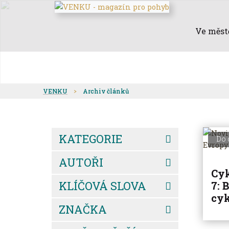
Ve měst
VENKU
Archiv článků
KATEGORIE
Do 
AUTOŘI
Cyk
KLÍČOVÁ SLOVA
7: 
cyk
ZNAČKA