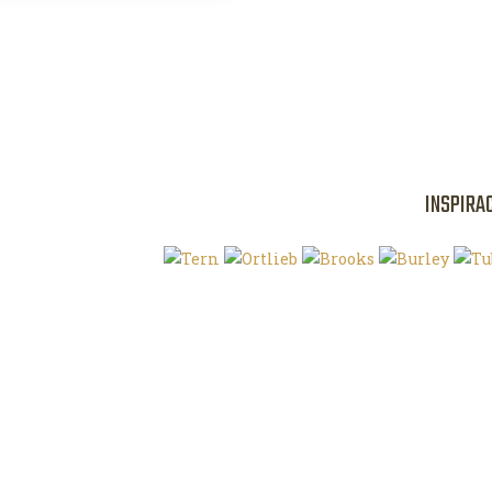
INSPIRA
Klíčová slova
O magazínu VE
Autoři
Kontaktujte nás
Magazín ke stažení