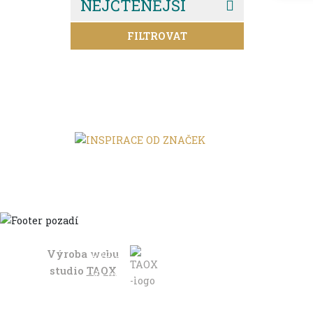
NEJČTENĚJŠÍ
FILTROVAT
Výroba webu
Domů
studio
TAOX
Ve městě
S dětmi