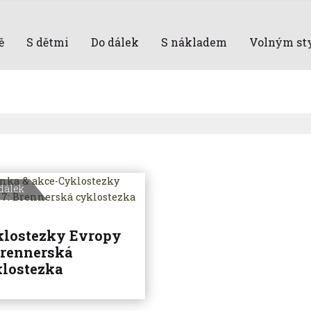
ě
S dětmi
Do dálek
S nákladem
Volným st
dálek
lostezky Evropy
Brennerská
lostezka