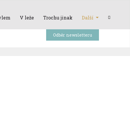
ylem
V leže
Trochu jinak
Další
Odběr newsletteru