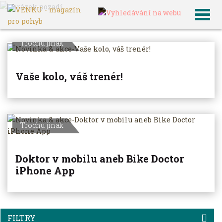
VENKU
Archiv článků
Trochu jinak
Vaše kolo, váš trenér!
Trochu jinak
Doktor v mobilu aneb Bike Doctor
iPhone App
FILTRY