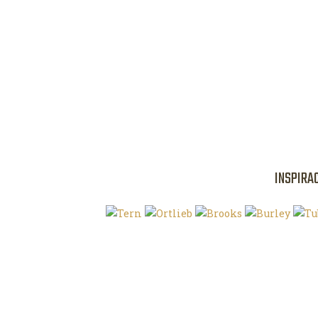
INSPIRA
Klíčová slova
O magazínu VE