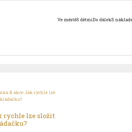
Ve městě
S dětmi
Do dálek
S nákla
ěstě
 rychle lze složit
ládačku?