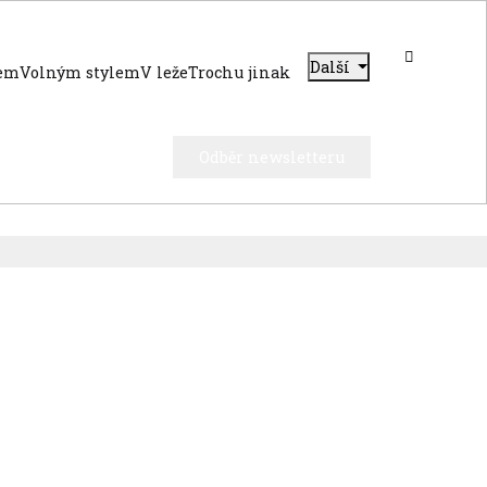
Další
dem
Volným stylem
V leže
Trochu jinak
Odběr newsletteru