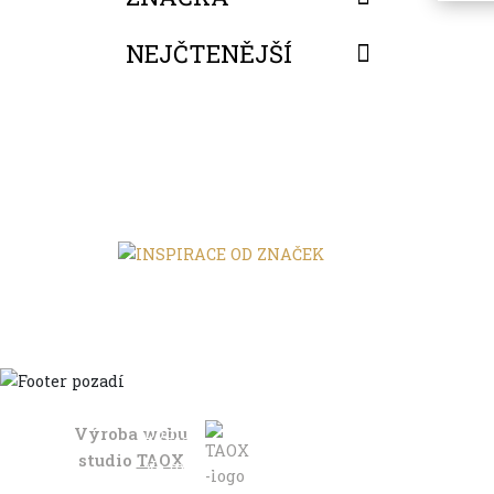
NEJČTENĚJŠÍ
FILTROVAT
Výroba webu
Domů
studio
TAOX
Ve městě