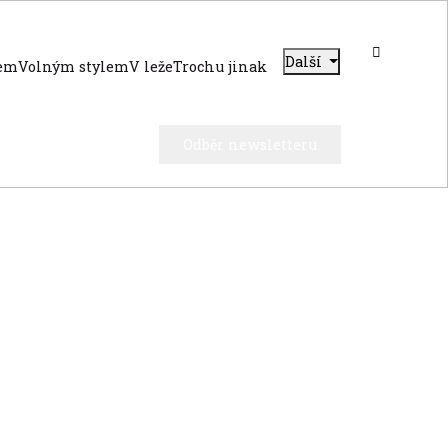
Další
dem
Volným stylem
V leže
Trochu jinak
Odběr newsletteru