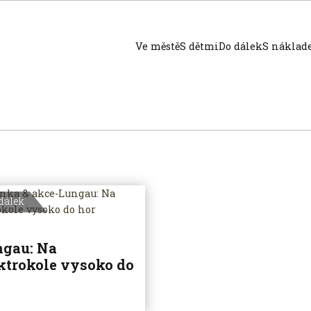
Ve městě
S dětmi
Do dálek
S nákla
dálek
ngau: Na
ktrokole vysoko do