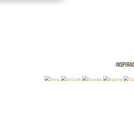
INSPIRA
Klíčová slova
O magazínu VE
Autoři
Kontaktujte nás