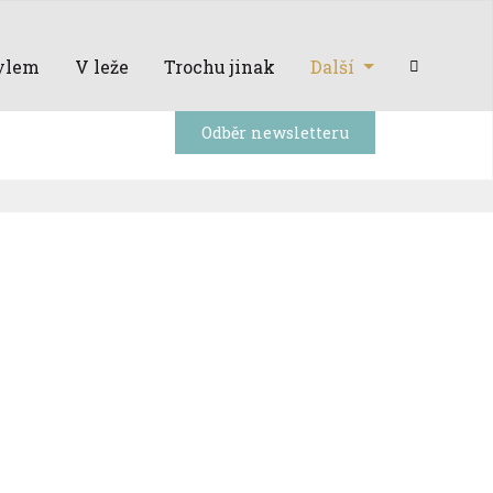
ylem
V leže
Trochu jinak
Další
Odběr newsletteru
Odběr newsletteru