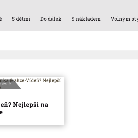
ě
S dětmi
Do dálek
S nákladem
Volným st
městě
eň? Nejlepší na
e