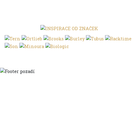
Domů
Ve městě
S dětmi
Do dálek
S nákladem
Volným stylem