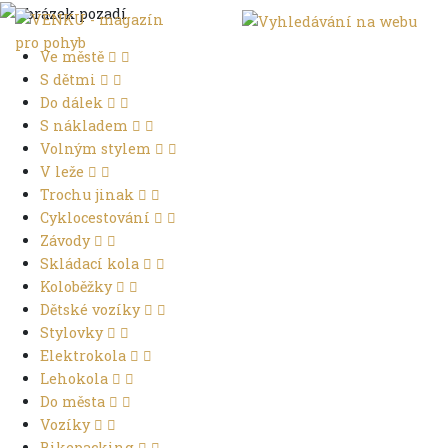
Ve městě
S dětmi
Do dálek
S nákladem
Volným stylem
V leže
Trochu jinak
Cyklocestování
Závody
Skládací kola
Koloběžky
Dětské vozíky
Stylovky
Elektrokola
Lehokola
Do města
Vozíky
Bikepacking