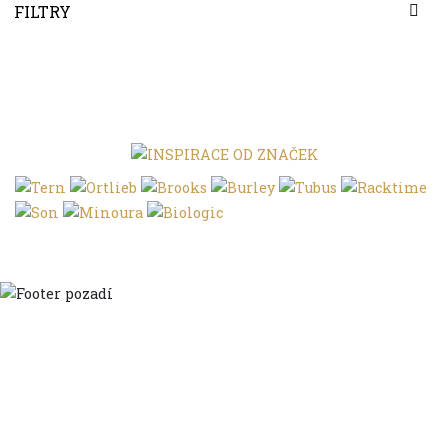
FILTRY
Domů
Ve městě
S dětmi
Do dálek