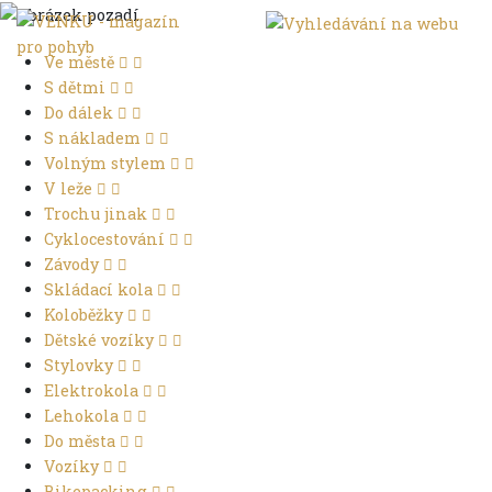
Ve městě
S dětmi
Do dálek
S nákladem
Volným stylem
V leže
Trochu jinak
Cyklocestování
Závody
Skládací kola
Koloběžky
Dětské vozíky
Stylovky
Elektrokola
Lehokola
Do města
Vozíky
Bikepacking