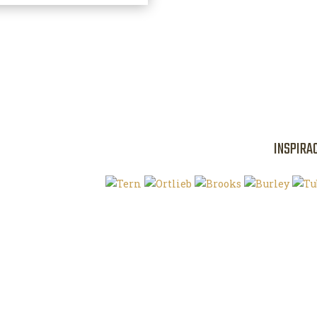
INSPIRA
Klíčová slova
O magazínu VE
Autoři
Kontaktujte nás