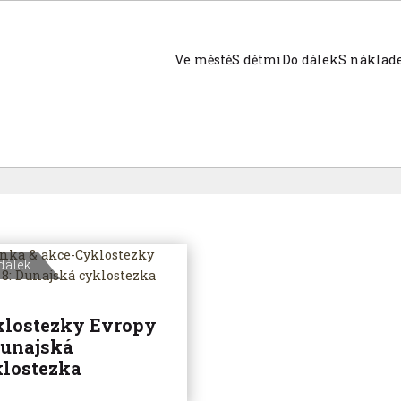
Ve městě
S dětmi
Do dálek
S nákla
dálek
lostezky Evropy
Dunajská
lostezka