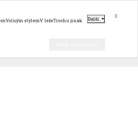
Další
dem
Volným stylem
V leže
Trochu jinak
Odběr newsletteru