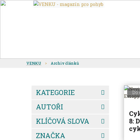
VENKU
Archiv článků
KATEGORIE
Do 
AUTOŘI
Cyk
KLÍČOVÁ SLOVA
8: 
cyk
ZNAČKA