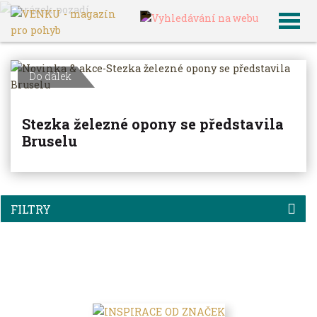
VENKU
Archiv článků
Do dálek
Stezka železné opony se představila
Bruselu
FILTRY