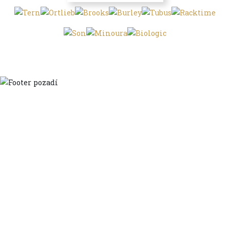
Domů
Ve městě
S dětmi
Do dálek
S nákladem
Volným stylem
V leže
Trochu jinak