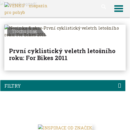
VENKU
Archiv článků
Trochu jinak
První cyklistický veletrh letošního
roku: For Bikes 2011
FILTRY