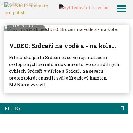
VENKU
Archiv článků
Trochu jinak
VIDEO: Srdcaři na vodě a - na kole...
Filmařská parta Srdcaři.cz se věnuje natáčení
cestopisných seriálů a dokumentů. Po osmidílných
cyklech Srdcaři v Africe a Srdcaři na severu
protentokrát opustili svůj offroadový kamion
MANka a vyrazil...
FILTRY