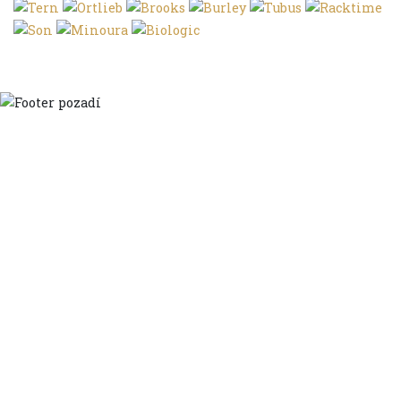
Domů
Ve městě
S dětmi
Do dálek
S nákladem
Volným stylem
V leže
Trochu jinak
Klíčová slova