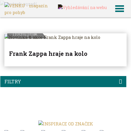
×
VENKU
Archiv článků
Trochu jinak
Frank Zappa hraje na kolo
FILTRY