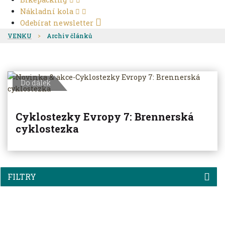
Nákladní kola
Odebírat newsletter
VENKU
Archiv článků
Do dálek
Cyklostezky Evropy 7: Brennerská
cyklostezka
FILTRY