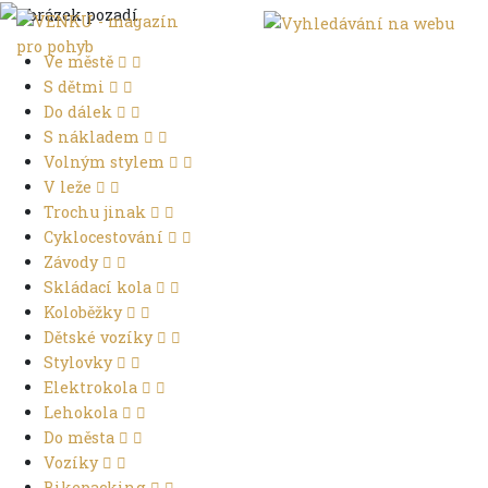
Ve městě
S dětmi
Do dálek
S nákladem
Volným stylem
V leže
Trochu jinak
Cyklocestování
Závody
Skládací kola
Koloběžky
Dětské vozíky
Stylovky
Elektrokola
Lehokola
Do města
Vozíky
Bikepacking