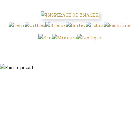
Domů
Ve městě
S dětmi
Do dálek
S nákladem
Volným stylem