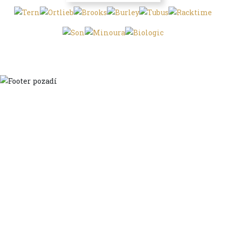
Domů
Ve městě
S dětmi
Do dálek
S nákladem
Volným stylem
V leže
Trochu jinak