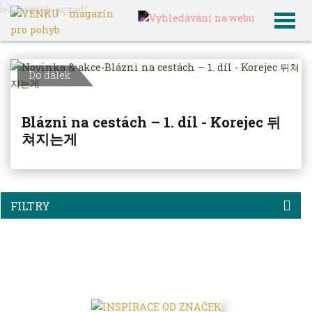
VENKU
Archiv článků
Do dálek
Blázni na cestách – 1. díl - Korejec 뒤
쳐지는게
FILTRY