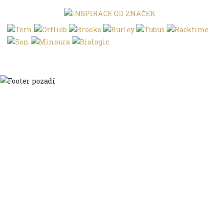
Domů
Ve městě
S dětmi
Do dálek
S nákladem
Volným stylem
V leže
Trochu jinak