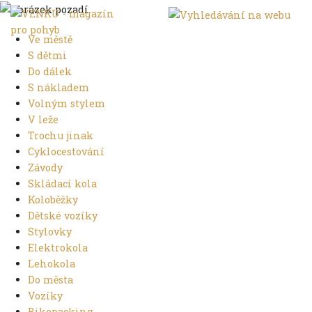
Ve městě
S dětmi
Do dálek
S nákladem
Volným stylem
V leže
Trochu jinak
Cyklocestování
Závody
Skládací kola
Koloběžky
Dětské vozíky
Stylovky
Elektrokola
Lehokola
Do města
Vozíky
Bikepacking