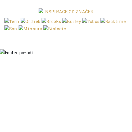
Domů
Ve městě
S dětmi
Do dálek
S nákladem
Volným stylem
V leže