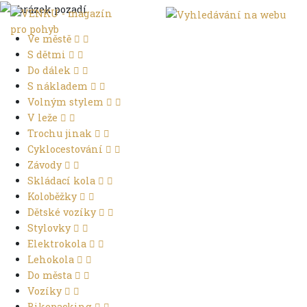
Ve městě
S dětmi
Do dálek
S nákladem
Volným stylem
V leže
Trochu jinak
Cyklocestování
Závody
Skládací kola
Koloběžky
Dětské vozíky
Stylovky
Elektrokola
Lehokola
Do města
Vozíky
Bikepacking