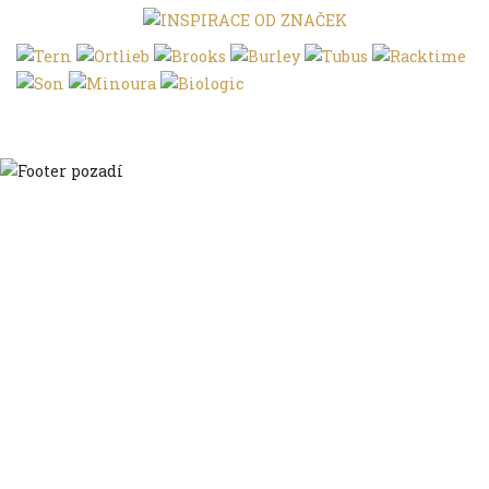
Domů
Ve městě
S dětmi
Do dálek
S nákladem
Volným stylem
V leže
Trochu jinak