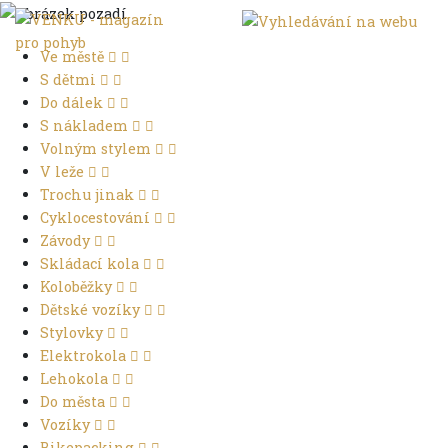
Ve městě
S dětmi
Do dálek
S nákladem
Volným stylem
V leže
Trochu jinak
Cyklocestování
Závody
Skládací kola
Koloběžky
Dětské vozíky
Stylovky
Elektrokola
Lehokola
Do města
Vozíky
Bikepacking