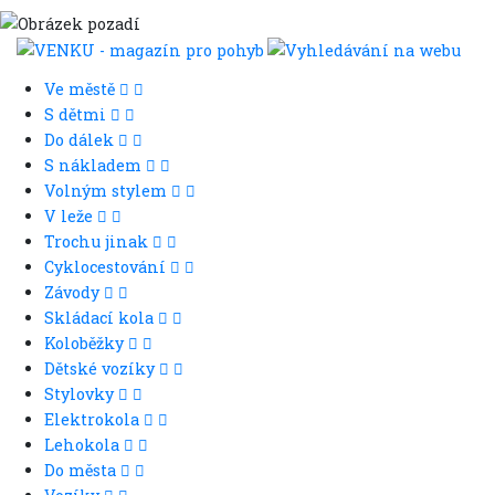
Ve městě
S dětmi
Do dálek
S nákladem
Volným stylem
V leže
Trochu jinak
Cyklocestování
Závody
Skládací kola
Koloběžky
Dětské vozíky
Stylovky
Elektrokola
Lehokola
Do města