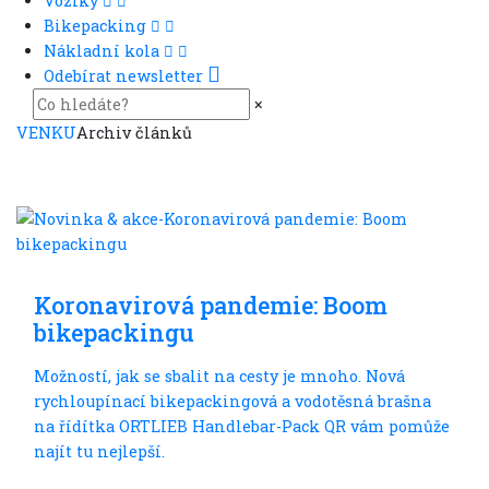
Vozíky
Bikepacking
Nákladní kola
Odebírat newsletter
×
VENKU
Archiv článků
Do dálek
Koronavirová pandemie: Boom
bikepackingu
Možností, jak se sbalit na cesty je mnoho. Nová
rychloupínací bikepackingová a vodotěsná brašna
na řídítka ORTLIEB Handlebar-Pack QR vám pomůže
najít tu nejlepší.