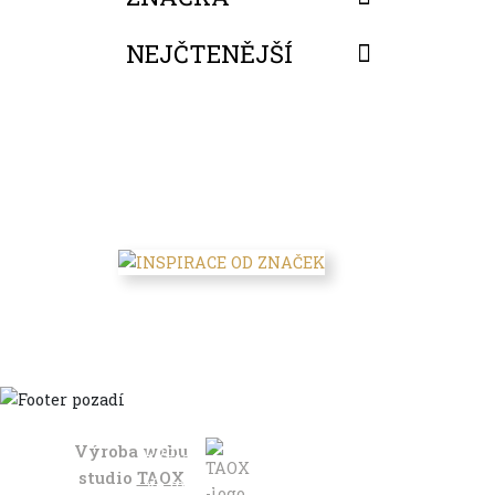
NEJČTENĚJŠÍ
FILTROVAT
Výroba webu
Domů
studio
TAOX
Ve městě