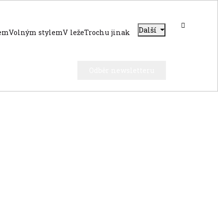
Další
dem
Volným stylem
V leže
Trochu jinak
Odběr newsletteru