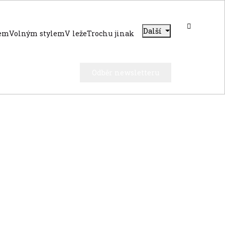
Další
dem
Volným stylem
V leže
Trochu jinak
Odběr newsletteru