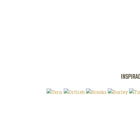
INSPIRA
Klíčová slova
O magazínu VE