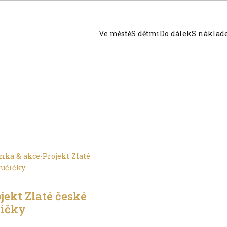
Ve městě
S dětmi
Do dálek
S nákla
hu jinak
jekt Zlaté české
čičky