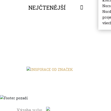
kter
Nors
NEJČTENĚJŠÍ
Nord
proj
FILTROVAT
všec
Výroba webu
Domů