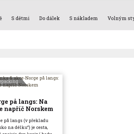
ě
S dětmi
Do dálek
S nákladem
Volným st
epacking
ge på langs: Na
e napříč Norskem
e på langs (v překladu
ko na délku“) je cesta,