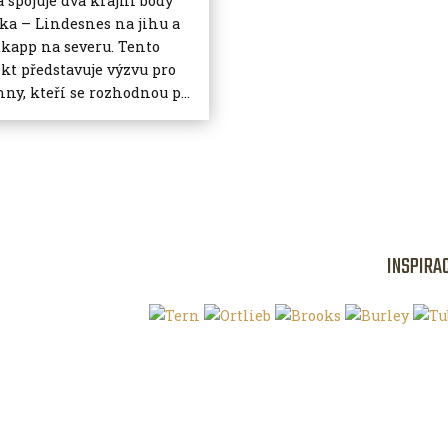
á spojuje dva krajní body
ka – Lindesnes na jihu a
kapp na severu. Tento
ekt představuje výzvu pro
hny, kteří se rozhodnou p...
INSPIRA
Klíčová slova