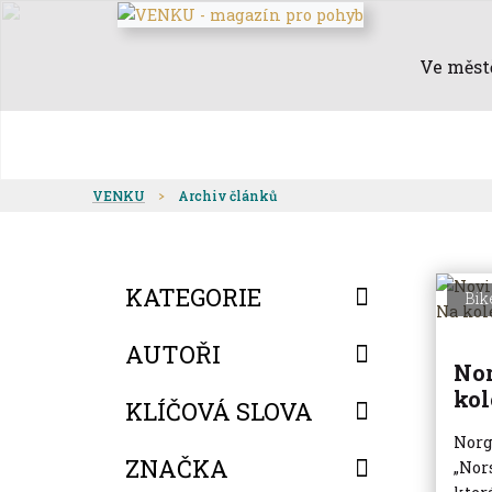
Ve měst
VENKU
Archiv článků
KATEGORIE
Bik
AUTOŘI
Nor
kol
KLÍČOVÁ SLOVA
Norg
ZNAČKA
„Nors