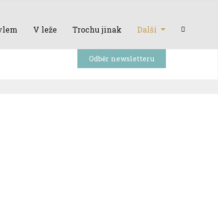
ylem
V leže
Trochu jinak
Další
Odběr newsletteru