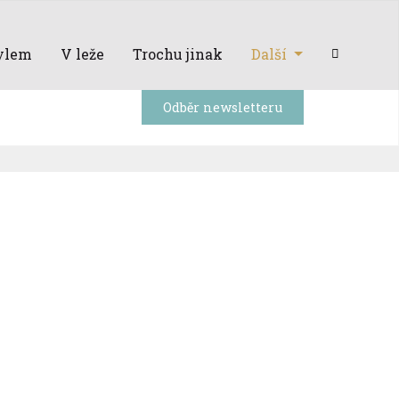
ylem
V leže
Trochu jinak
Další
Odběr newsletteru