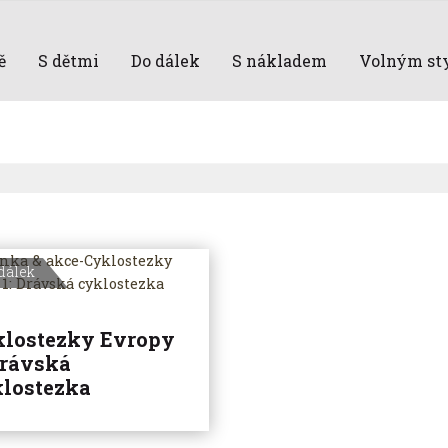
ě
S dětmi
Do dálek
S nákladem
Volným st
dálek
lostezky Evropy
Drávská
lostezka