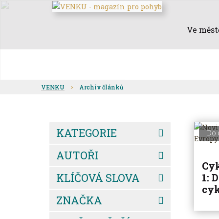
Ve měst
VENKU
Archiv článků
KATEGORIE
Do 
AUTOŘI
Cyk
KLÍČOVÁ SLOVA
1: 
cyk
ZNAČKA