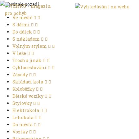
Ve městě
S dětmi
Do dálek
S nákladem
Volným stylem
V leže
Trochu jinak
Cyklocestování
Závody
Skládací kola
Koloběžky
Dětské vozíky
Stylovky
Elektrokola
Lehokola
Do města
Vozíky
Bikepacking