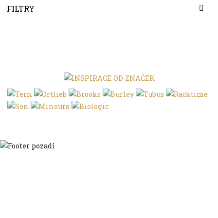
FILTRY
Domů
Ve městě
S dětmi
Do dálek