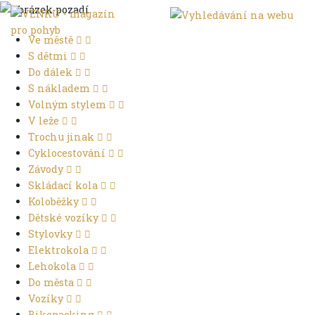
Ve městě
S dětmi
Do dálek
S nákladem
Volným stylem
V leže
Trochu jinak
Cyklocestování
Závody
Skládací kola
Koloběžky
Dětské vozíky
Stylovky
Elektrokola
Lehokola
Do města
Vozíky
Bikepacking